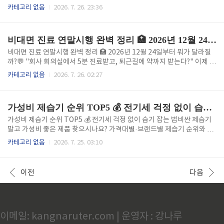
반기 전체 흐름을 딱 잡아드리려고 해요 😊 정부..
강보험료 상한선과 하한선을 동시에 올리는 개편안을 발표했어요. "초고
카테고리 없음
2026. 7. 26. 23:36
소득자 보험료는 왜 오르고, 저소득층 보험료는 왜 오른다는 거지?" 헷갈
리실 수 있는데, 오늘 쉽게 정리해 드릴게요! 📌 이번 개편, 핵심만 3줄 요
약상위 0.01% 초고소득자의 보험료 상한선이 올라가요 (최대 459만원
비대면 진료 연말시행 완벽 정리 🏥 2026년 12월 24일부터 뭐가 달라질까?
→ 612만원)26년째 그대로였던 **최저 보험료(하한선)**도 최저임금과
연동해서 올라가요하한선 인상은 저소득층 부담을 줄이기 위해 2027년부
비대면 진료 연말시행 완벽 정리 🏥 2026년 12월 24일부터 뭐가 달라질
터 단계적으로 적용돼요 건강보험료 줄이는방법 바로가기 건강보험료 계
까?💬 "회사 회의실에서 5분 진료받고, 퇴근길에 약까지 받는다?" 이제 더
산하기 국민건강보험 홈페이지 💰 상한선, 얼마나 오..
이상 시범사업이 아니에요.비대면 진료가 진짜 법으로 확정됐거든요.언제
카테고리 없음
2026. 7. 26. 02:27
부터, 누가, 어떻게 받을 수 있는지 딱 필요한 정보만 쉽게 정리해드릴게
요! 😊비대면진료앱BEST5바로가기 비대면진료가능질환총정리 📋 목차
비대면 진료, 왜 갑자기 화제일까?타임라인 한눈에 보기2026년 12월 24
가성비 제습기 순위 TOP5 💰 전기세 걱정 없이 습기 잡는 법
일, 뭐가 바뀌나요?나도 받을 수 있을까? (재진 vs 초진)약 배송, 어디까지
가능할까?지금 당장 이용하는 방법 (스텝별)주의할 점 3가지자주 묻는 질
가성비 제습기 순위 TOP5 💰 전기세 걱정 없이 습기 잡는 법비싼 제습기
문 (FAQ)1. 비대면 진료, 왜 갑자기 화제일까? 비대면 진료는 쉽게 말하면
말고 가성비 좋은 제품 찾으시나요? 가격대별·브랜드별 제습기 순위와 전
"병원에 안 가고 스마트폰이나 컴퓨터..
기세까지 꼼꼼히 비교해드려요.여름철 제습기추천 완벽가이드 제습기 필
카테고리 없음
2026. 7. 25. 03:10
터 청소방법 알아보기제습기vs에어컨 제습기 완벽비교 🤔 가성비 제습기,
뭘 기준으로 골라야 할까요?제습기는 가격 차이가 정말 커요. 10만원대부
터 50만원대까지 다양한데, 무조건 비싼 게 좋은 건 아니에요. 아래 4가지
이전
다음
기준만 체크하면 돈 아끼면서도 좋은 제품 고를 수 있어요.💰 가격 대비 제
습 용량 (L/일 기준 가격 나눠보기)⚡ 에너지소비효율 등급 (1등급일수록
전기세 절약)🔊 소음 수준 (침실용이면 40dB 이하 추천)🛠️ A/S 및 필터
교체 비용 (저렴해도 부품값이 비싸면 ..
이메일: kangnaruter.com | 운영자 : 강나루