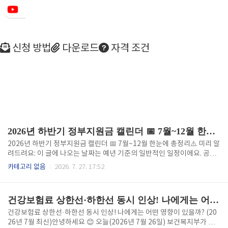
신청 방법
다운로드
자격 조건
2026년 하반기 정부지원금 캘린더 📅 7월~12월 한눈에 총정리
2026년 하반기 정부지원금 캘린더 📅 7월~12월 한눈에 총정리⚠️ 미리 알
려드려요: 이 글에 나오는 날짜는 예년 기준의 일반적인 일정이에요. 공휴
일이나 지자체 사정에 따라 며칠씩 바뀔 수 있으니, 신청 전에는 꼭 정부24
카테고리 없음
2026. 7. 27. 17:52
(gov.kr)나 해당 기관 공식 공고문에서 정확한 날짜를 다시 확인해주세요!
안녕하세요!오늘은 2026년 하반기,그러니까 7월부터 12월까지 챙겨야
할 정부지원금과 세금 일정을 한 번에 정리해드릴게요. 정부지원금은 대부
건강보험료 상한선·하한선 동시 인상! 나에게는 어떤 영향이 있을까? (2026년 7월 최신)
분 "자동으로 주는" 게 아니라 내가 직접 신청해야만 받을 수 있어요.그리
고 신청 기간이 짧으면 2주 정도밖에 안 되는 것도 있어서, 달력에 미리 표
건강보험료 상한선·하한선 동시 인상! 나에게는 어떤 영향이 있을까? (20
시해두지 않으면 진짜 순식간에 지나가 버려요. 그래서 이번 글 하나로 하
26년 7월 최신)안녕하세요 😊 오늘(2026년 7월 26일) 보건복지부가 건