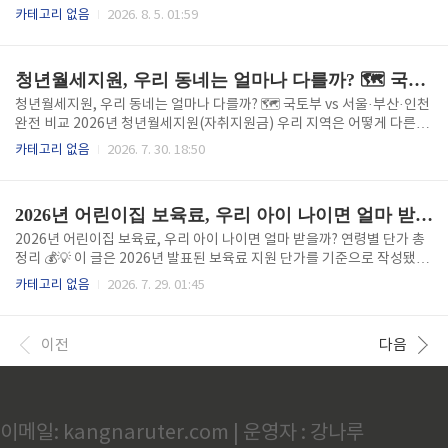
역응급의료기관으로 지정되어서 지금까지 ..
못 받은 돈이 지금 어딘가에 잠들어 있을 수 있어요. 국세청 자료에 따르면
카테고리 없음
2026. 8. 5. 01:59
매년 수천억 원이 주인을 찾지 못하고 남아있대요. 오늘 1분만 투자해서 확
인해보세요! 💸 세금환급금 조회하기 의료비환급금 신청바로가기 실손보
험 미청구금 신청하기💵 세금 환급금, 왜 생기나요?세금을 신고했는데 실
청년월세지원, 우리 동네는 얼마나 다를까? 🗺️ 국토부 vs 서울·부산·인천 완전 비교
제 낼 돈보다 더 냈거나, 근로장려금·종합소득세처럼 환급이 결정됐는데
계좌번호가 틀렸거나 우편 안내를 놓쳐서 그대로 남아있는 경우가 많아요.
청년월세지원, 우리 동네는 얼마나 다를까? 🗺️ 국토부 vs 서울·부산·인천
국세청은 문자(126번)로 안내를 보내기도 하지만, 스팸으로 착각하고 그
완전 비교 2026년 청년월세지원(자취지원금) 우리 지역은 어떻게 다른
냥 지나치는 분들도 많답니다.환급금은 크게 두 가지로 나뉘어요.구분국..
데?" 궁금하신 분들 많으시죠? 😊사실 국토교통부(전국 공통) 사업과 서
카테고리 없음
2026. 7. 30. 18:50
울·부산·인천 같은 지자체 자체 사업은 조건이랑 지원 기간이 꽤 달라요.
내가 어느 쪽에 신청해야 유리한지, 오늘 한 번에 비교해드릴게요! 월세지
원 지자체비교확인 자취지원금 신청바로가기 소득계산법 비교하기 📊 한
2026년 어린이집 보육료, 우리 아이 나이면 얼마 받을까? 연령별 단가 총정리 💰
눈에 보는 비교표구분국토교통부(전국)서울시 자체부산시 자체인천시 자
체나이19~34세19~39세19~34세19~39세(35~39세 인천형 별도)소득
2026년 어린이집 보육료, 우리 아이 나이면 얼마 받을까? 연령별 단가 총
기준청년가구 60%↓ + 원가구 100%↓중위소득 48% 초과~150% 이하
정리 💰💡 이 글은 2026년 발표된 보육료 지원 단가를 기준으로 작성됐어
국토부와 유사(총점 낮은 순 선발)국토부와 유..
요. 단가는 매년 조정되고 지역별로 차이가 있을 수 있으니, 정확한 금액은
카테고리 없음
2026. 7. 29. 01:45
임신육아종합포털 아이사랑 또는 복지로에서 다시 확인해 주세요.앞선 글
에서 무상보육 확대와 신청 방법을 알려드렸는데요, 오늘은 다들 가장 궁
금해하시는 **"그래서 우리 아이는 매달 얼마씩 지원받는 거야?"**를 연
이전
다음
령별로 딱 정리해드릴게요. 무상보육 지원금 신청하기 야간보육시간 제한
폐지알아보기 보육료연령별 단가총정리 목차보육료 지원, 기본 구조부터
이해하기2026년 연령별 보육료 지원 단가표부모급여랑 같이 받을 수 있
나요?장애아동·연장보육·야간보육은 얼마나 다른가요?자주 묻는 질..
이메일: kangnaruter.com | 운영자 : 강나루