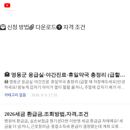
신청 방법
다운로드
자격 조건
🏥 영동군 응급실·야간진료·휴일약국 총정리 (급할 때 저장해두세요)
🏥 영동군 응급실·야간진료·휴일약국 총정리 (급할 때 저장해두세요)안녕
하세요! 밤늦게 갑자기 아이가 열이 펄펄 끓거나, 주말에 갑자기 배가 아파
본 경험 다들 한 번쯤 있으시죠? 😥 특히 영동군처럼 병원 수가 많지 않은
카테고리 없음
2026. 8. 6. 17:35
지역에서는 "지금 이 시간에 문 연 병원이 어디지?" 하고 당황하기 쉬워요.
오늘은 그럴 때를 대비해서 영동군 응급실, 야간·휴일 진료 병원, 휴일지킴
이약국까지 한 번에 정리해 드릴게요. 급할 때 바로 찾아볼 수 있게 이 글
2026세금 환급금,조회방법,자격,조건
즐겨찾기 해두시는 걸 추천드려요! 응급의료포털 영동군 민생지원금 신청
🚨 영동군 응급실, 여기로 가세요영동군 내에서 병원급 의료기관이자 365
병원비 환급금, 실손보험금 챙기셨다면 이번엔 세금 환급금 차례예요! 세
일 24시간 응급실을 운영하는 곳은 '영동병원' 한 곳이에요. 2006년에 지
금을 더 냈거나, 근로장려금·종합소득세 환급이 결정됐는데 계좌 오류로